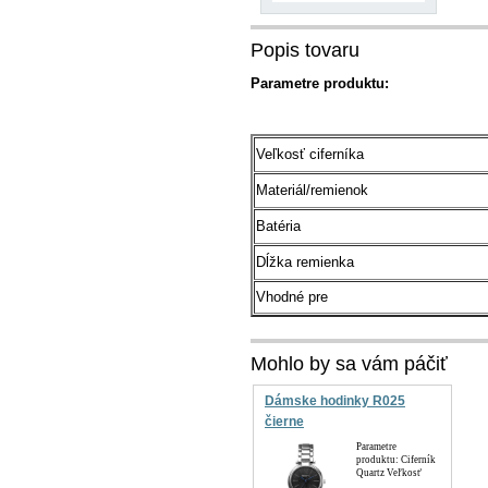
Popis tovaru
Parametre produktu:
Veľkosť ciferníka
Materiál/remienok
Batéria
Dĺžka remienka
Vhodné pre
Mohlo by sa vám páčiť
Dámske hodinky R025
čierne
Parametre
produktu: Ciferník
Quartz Veľkosť