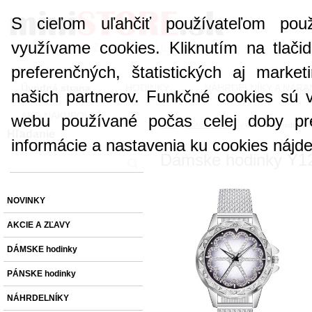
S cieľom uľahčiť používateľom pou
využívame cookies. Kliknutím na tlači
preferenčných, štatistických aj marke
Úvodná strana
HODINKY
NÁHRDELNÍKY A NÁR
našich partnerov. Funkčné cookies sú 
AKO NAKUPOVAŤ
webu používané počas celej doby pr
»
»
Úvod
DÁMSKE hodinky
Dámske hodinky Y
Hľadanie
informácie a nastavenia ku cookies nájd
Dámske hodinky Y12
NOVINKY
AKCIE A ZĽAVY
DÁMSKE hodinky
PÁNSKE hodinky
NÁHRDELNÍKY